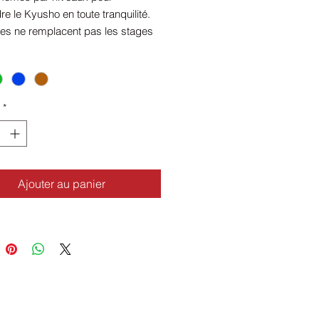
e le Kyusho en toute tranquilité.
hes ne remplacent pas les stages
s complétent.
A5, grammage épais, rendu
*
Ajouter au panier