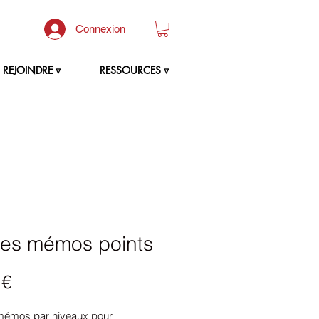
Connexion
REJOINDRE ▿
RESSOURCES ▿
hes mémos points
Prix
 €
mémos par niveaux pour