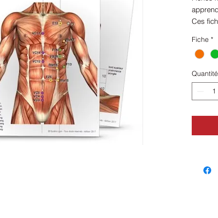
apprendr
Ces fic
mais le
Fiche
*
Format 
gloss.
Quantité