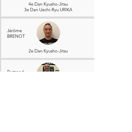
4e Dan Kyusho-Jitsu
3e Dan Uechi-Ryu URIKA
Jérôme
BRENOT
2e Dan Kyusho-Jitsu
Bertrand
BOURGERON
1er Dan Kyusho-Jitsu
4e Dan Karaté Contact
Céline
R.