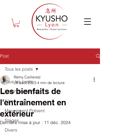
Post
Tous les posts
Rémy Cailleretz
Tous les posts
28 août 2023
4 min de lecture
Les bienfaits de
Kyusho & Kempo
l'entraînement en
Kiko
Mouvement Présent
extérieur
Stages
Dernière mise à jour :
11 déc. 2024
Divers