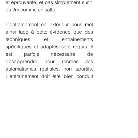
et éprouvante, et pas simplement sur 1 
ou 2m comme en salle.  
L'entraînement en extérieur nous met 
ainsi face à cette évidence que des 
techniques et entraînements 
spécifiques et adaptés sont requis. Il 
est parfois nécessaire de 
désapprendre pour recréer des 
automatismes réalistes, non sportifs. 
L'entrainement doit être bien conduit 
pour permettre ces transitions sans 
danger. 
En conclusion 
Cette liste des bienfaits de 
l'entraînement "outdoor" est 
évidemment non exhaustive. Bien plus 