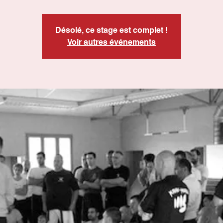
Désolé, ce stage est complet !
Voir autres événements