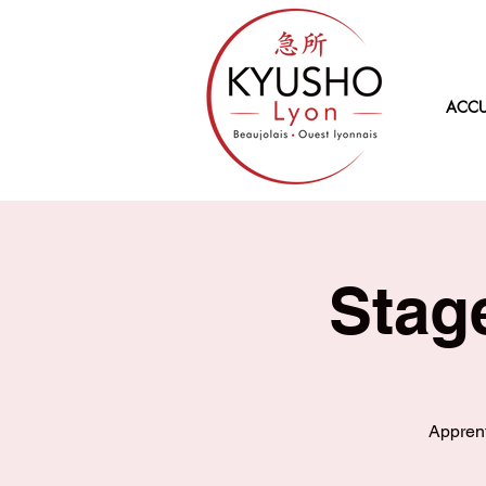
ACCU
Stag
Apprent