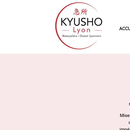
ACCU
Mise 
impér