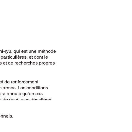
i-ryu, qui est une méthode
articulières, et dont le
s et de recherches propres
et de renforcement
c armes. Les conditions
 sera annulé qu’en cas
 de quoi vous désaltérer.
 notre priorité
.
onnels.