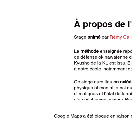
À propos de 
Stage
animé
par
Rémy Caill
La
méthode
enseignée repos
de défense okinawaïenne d’or
Kyusho de la KL est issu. E
à notre école, notamment da
Ce stage aura lieu
en extéri
physique et mental, ainsi q
climatiques et l’état du ter
d’empêchement majeur. Prévo
Dans tous les cas, la prati
Google Maps a été bloqué en raison d
Conditions de participation
Etre titulaire d’une
lic