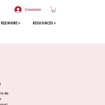
Connexion
REJOINDRE ▿
RESSOURCES ▿
s
ins de
r
opos).