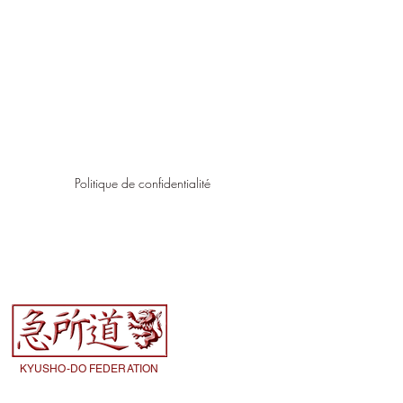
di,
re votre progression et
),
 aller au sol,…
.
’avère insuffisant. La
fs. Tout manquement pourra
Politique de confidentialité
ous acceptez implicitement
KYUSHO-DO FEDERATION