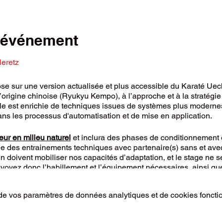
l'événement
eretz
e sur une version actualisée et plus accessible du Karaté Uech
igine chinoise (Ryukyu Kempo), à l’approche et à la stratégie p
lle est enrichie de techniques issues de systèmes plus moderne
ns les processus d'automatisation et de mise en application.
eur en milieu naturel
et inclura des phases de conditionnement 
ue des entrainements techniques avec partenaire(s) sans et ave
rain doivent mobiliser nos capacités d’adaptation, et le stage ne
yez donc l’habillement et l’équipement nécessaires, ainsi que
que sera adaptée à vos possibilités du moment.
Votre sécurité est
e vos paramètres de données analytiques et de cookies foncti
:
ence FST
,