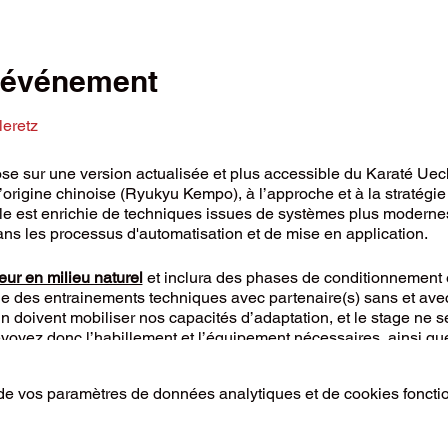
l'événement
eretz
e sur une version actualisée et plus accessible du Karaté Uech
igine chinoise (Ryukyu Kempo), à l’approche et à la stratégie p
lle est enrichie de techniques issues de systèmes plus moderne
ns les processus d'automatisation et de mise en application.
eur en milieu naturel
et inclura des phases de conditionnement 
ue des entrainements techniques avec partenaire(s) sans et ave
rain doivent mobiliser nos capacités d’adaptation, et le stage ne
yez donc l’habillement et l’équipement nécessaires, ainsi que
que sera adaptée à vos possibilités du moment.
Votre sécurité est
e vos paramètres de données analytiques et de cookies foncti
:
ence FST
,