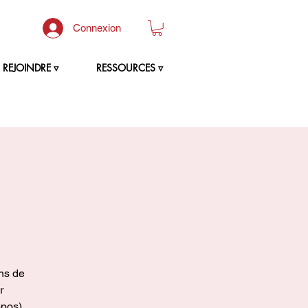
Connexion
REJOINDRE ▿
RESSOURCES ▿
ins de
r
opos).