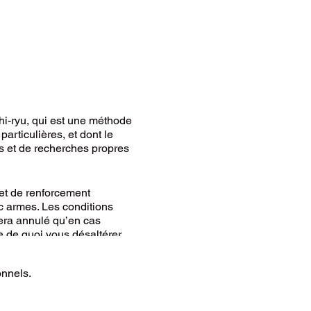
i-ryu, qui est une méthode
articulières, et dont le
s et de recherches propres
et de renforcement
c armes. Les conditions
 sera annulé qu’en cas
 de quoi vous désaltérer.
 notre priorité
.
onnels.