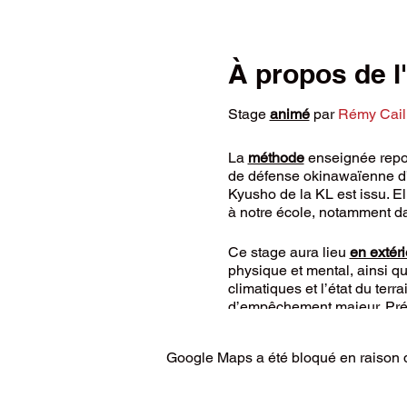
À propos de 
Stage
animé
par
Rémy Caill
La
méthode
enseignée repos
de défense okinawaïenne d’or
Kyusho de la KL est issu. E
à notre école, notamment da
Ce stage aura lieu
en extéri
physique et mental, ainsi q
climatiques et l’état du ter
d’empêchement majeur. Prévo
Dans tous les cas, la prati
Google Maps a été bloqué en raison d
Conditions de participation
Etre titulaire d’une
lic