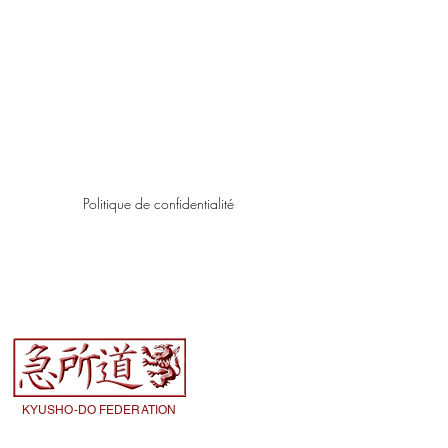
di,
re votre progression et
),
 aller au sol,…
.
’avère insuffisant. La
fs. Tout manquement pourra
Politique de confidentialité
ous acceptez implicitement
KYUSHO-DO FEDERATION