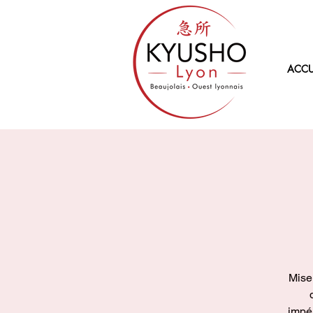
ACCU
Mise 
impér