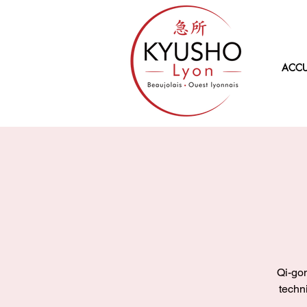
ACCU
Qi-gon
techn