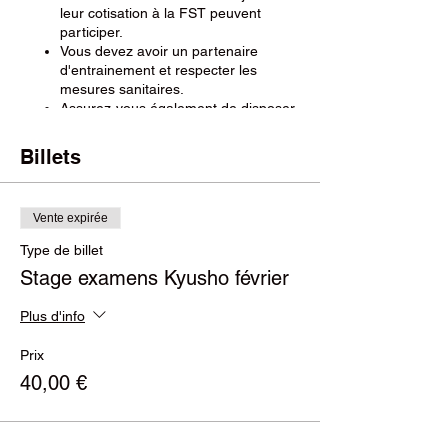
leur cotisation à la FST peuvent
participer.
Vous devez avoir un partenaire
d'entrainement et respecter les
mesures sanitaires.
Assurez-vous également de disposer
d'un espace suffisant et sécurisé.
Veillez à posséder une connexion
Billets
adéquate vous permettant d'émettre
et recevoir l'audio et la vidéo.
Vente expirée
Type de billet
Stage examens Kyusho février
Plus d'info
Prix
40,00 €