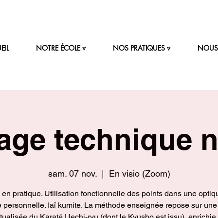
EIL
NOTRE ÉCOLE ▿
NOS PRATIQUES ▿
NOUS 
age technique 
sam. 07 nov.
  |  
En visio (Zoom)
 en pratique. Utilisation fonctionnelle des points dans une optiq
 personnelle. Iaï kumite. La méthode enseignée repose sur une
tualisée du Karaté Uechi-ryu (dont le Kyusho est issu), enrichie