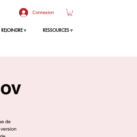
Connexion
REJOINDRE ▿
RESSOURCES ▿
nov
ue de
 version
 de