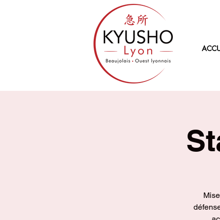
ACCU
St
Mise
défense
ac