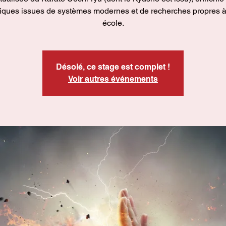
iques issues de systèmes modernes et de recherches propres à
école.
Désolé, ce stage est complet !
Voir autres événements