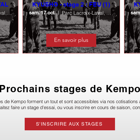
TAL
KYUSHO - stage 2 : FEU (1)
KY
Parc Lacroix-Laval, Grange à Musique
sam. 17 oct.
Parc Lacroix-Laval, Grange à Musique
sam.
En savoir plus
Prochains stages de Kemp
s de Kempo forment un tout et sont accessibles via nos cotisations 
aitez faire un stage d'essai, ou vous inscrire en cours de saison, co
S'INSCRIRE AUX STAGES