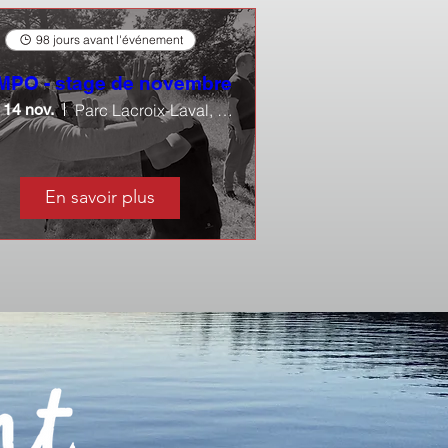
98 jours avant l'événement
PO - stage de novembre
 14 nov.
Parc Lacroix-Laval, Grange à Musique
En savoir plus