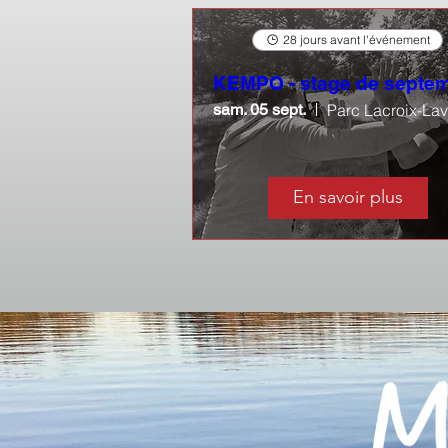
28 jours avant l'événement
KEMPO - stage de septe
sam. 05 sept.
En savoir plus