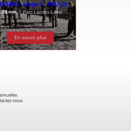
USHO - stage 3 : FEU (2)
 28 nov.
Parc Lacroix-Laval, Grange à Musique
En savoir plus
o
annuelles.
ntactez-nous.