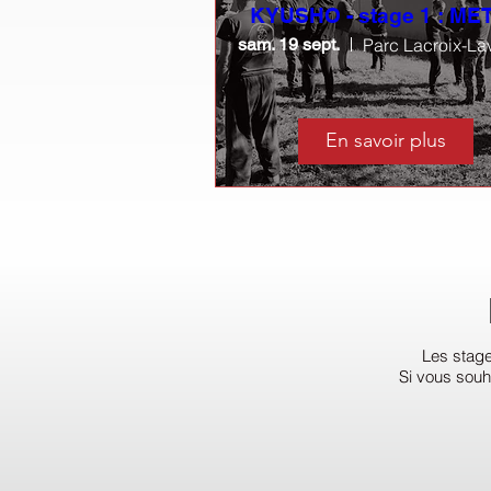
KYUSHO - stage 1 : ME
sam. 19 sept.
En savoir plus
Les stage
Si vous souh