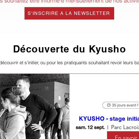
s souhaitez être informé·e mensuellement de nos activit
S'INSCRIRE A LA NEWSLETTER
Découverte du Kyusho
écouvrir et s'initier, ou pour les pratiquants souhaitant revoir leurs b
35 jours avant 
KYUSHO - stage initi
sam. 12 sept.
En savoir