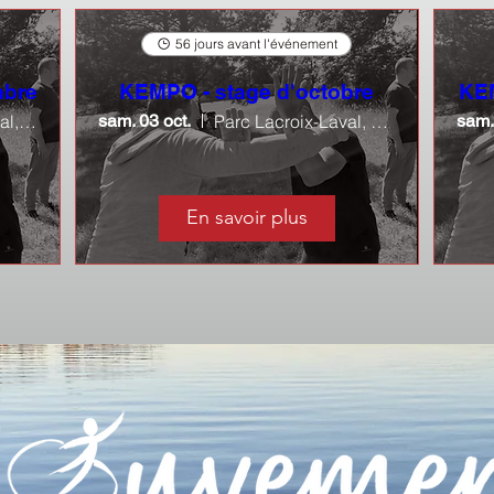
56 jours avant l'événement
mbre
KEMPO - stage d'octobre
KEM
Parc Lacroix-Laval, Grange à Musique
sam. 03 oct.
Parc Lacroix-Laval, Grange à Musique
sam.
En savoir plus