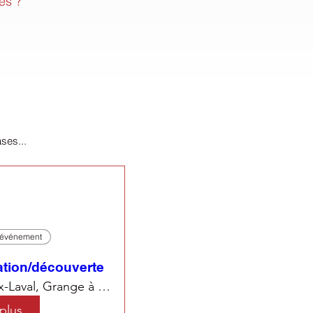
és ?
ases...
l'événement
ation/découverte
Parc Lacroix-Laval, Grange à Musique
 plus