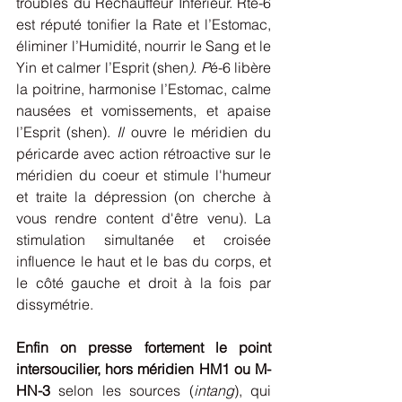
troubles du Réchauffeur Inférieur. Rte-6 
est réputé tonifier la Rate et l’Estomac, 
éliminer l’Humidité, nourrir le Sang et le 
Yin et calmer l’Esprit (shen
). P
é-6 libère 
la poitrine, harmonise l’Estomac, calme 
nausées et vomissements, et apaise 
l’Esprit (shen).
 Il 
ouvre le méridien du 
péricarde avec action rétroactive sur le 
méridien du coeur et stimule l'humeur 
et traite la dépression (on cherche à 
vous rendre content d'être venu). La 
stimulation simultanée et croisée 
influence le haut et le bas du corps, et 
le côté gauche et droit à la fois par 
dissymétrie. 
Enfin on presse fortement le point 
intersoucilier, hors méridien HM1 ou M-
HN-3
 selon les sources (
intang
), qui 