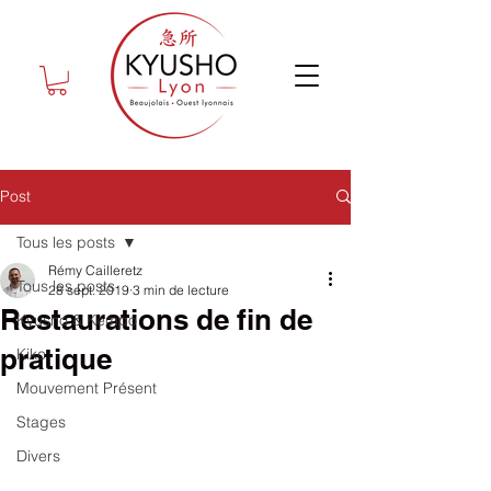
Post
Tous les posts
Rémy Cailleretz
Tous les posts
28 sept. 2019
3 min de lecture
Restaurations de fin de
Kyusho & Kempo
pratique
Kiko
Mouvement Présent
Stages
Divers